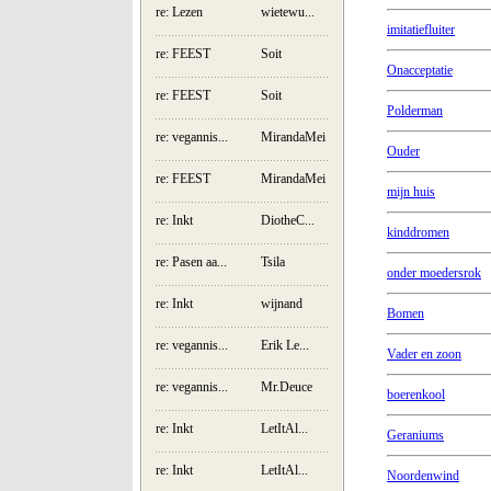
re: Lezen
wietewu...
imitatiefluiter
re: FEEST
Soit
Onacceptatie
re: FEEST
Soit
Polderman
re: vegannis...
MirandaMei
Ouder
re: FEEST
MirandaMei
mijn huis
re: Inkt
DiotheC...
kinddromen
re: Pasen aa...
Tsila
onder moedersrok
re: Inkt
wijnand
Bomen
re: vegannis...
Erik Le...
Vader en zoon
re: vegannis...
Mr.Deuce
boerenkool
re: Inkt
LetItAl...
Geraniums
re: Inkt
LetItAl...
Noordenwind