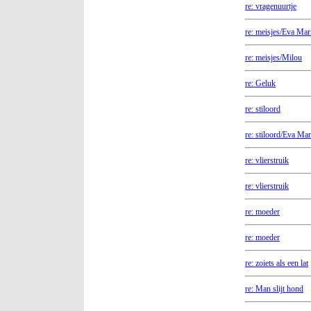
re: vragenuurtje
re: meisjes/Eva Mar
re: meisjes/Milou
re: Geluk
re: stiloord
re: stiloord/Eva Mar
re: vlierstruik
re: vlierstruik
re: moeder
re: moeder
re: zoiets als een lat
re: Man slijt hond