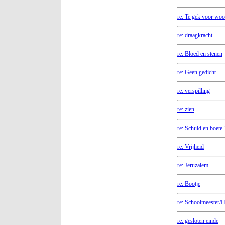
re: Te gek voor wo
re: draagkracht
re: Bloed en stenen
re: Geen gedicht
re: verspilling
re: zien
re: Schuld en boete 
re: Vrijheid
re: Jeruzalem
re: Bootje
re: Schoolmeester/
re: gesloten einde