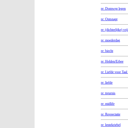
re: Domweg legen
re: Ontsnapt
re: (dichterlijke) vri
re: moederdag
re: biecht
re: Helden/Erbee
re: Liefde voor Taal
re: liefde
re: treurnis
re: midlife
re: Respectatie
re: lentekriebel