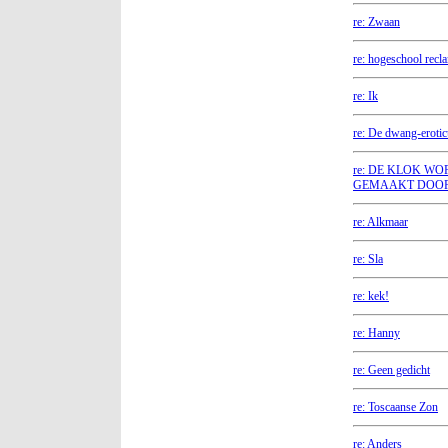
re: Zwaan
re: hogeschool rec
re: Ik
re: De dwang-erotic
re: DE KLOK W
GEMAAKT DOO
re: Alkmaar
re: Sla
re: kek!
re: Hanny
re: Geen gedicht
re: Toscaanse Zon
re: Anders