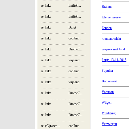
re: Inkt
LetItAl...
Brahms
re: Inkt
LetItAl...
Kleine meester
re: Inkt
Buigt
Eenden
re: Inkt
coolbur...
krantenbericht
re: Inkt
DiotheC...
gesprek met God
Parijs 13-11-2015
re: Inkt
wijnand
Populier
re: Inkt
coolbur...
Bonkevaart
re: Inkt
wijnand
Veerman
re: Inkt
DiotheC...
Wilgen
re: Inkt
DiotheC...
Vondeling
re: Inkt
DiotheC...
Verzwegen
re: (G)razen...
coolbur...