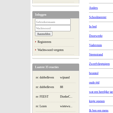
Anders
Inloggen
Schoolmeester
In bed
Doorweekt
Registreren
Vaderstuin
Wachtwoord vergeten
Steenstrand
Zweefvliegtuigen
Laatste 35 reacties
bromtol
re: dubbelleven
wijnand
oude tijd
re: dubbelleven
88
wat een heerlijke ja
re: FEEST
DiotheC...
kistje openen
re: Lezen
wietewu...
Ik ben een mens