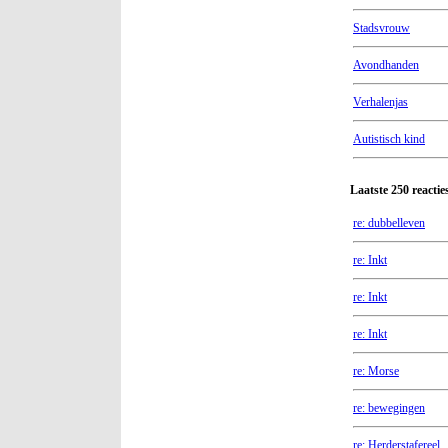
Stadsvrouw
Avondhanden
Verhalenjas
Autistisch kind
Laatste 250 reacti
re: dubbelleven
re: Inkt
re: Inkt
re: Inkt
re: Morse
re: bewegingen
re: Herderstafereel