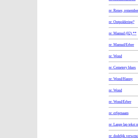
re: Renee, remembe
re: Ontpoldering?
re: Mamud (02) **
re: Mamud/Erbee
re: Wond
re: Cemetery blues
re: Wond/Hanny
re: Wond
re: Wond/Erbee
re: erfgenaam
re: Lange lap tekst
re: dodelijk verwen