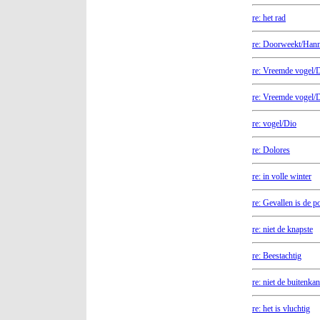
re: het rad
re: Doorweekt/Han
re: Vreemde vogel/
re: Vreemde vogel/
re: vogel/Dio
re: Dolores
re: in volle winter
re: Gevallen is de p
re: niet de knapste
re: Beestachtig
re: niet de buitenkan
re: het is vluchtig