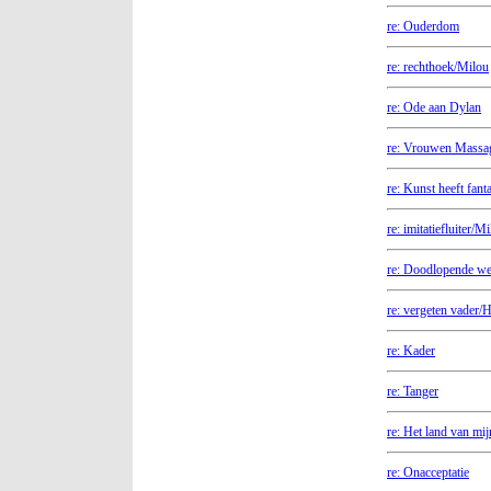
re: Ouderdom
re: rechthoek/Milou
re: Ode aan Dylan
re: Vrouwen Massa
re: Kunst heeft fant
re: imitatiefluiter/M
re: Doodlopende w
re: vergeten vader
re: Kader
re: Tanger
re: Het land van mi
re: Onacceptatie