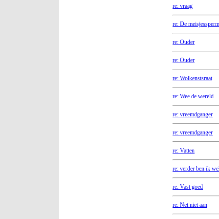
re: vraag
re: De meisjessper
re: Ouder
re: Ouder
re: Wolkenstsraat
re: Wee de wereld
re: vreemdganger
re: vreemdganger
re: Vatten
re: verder ben ik we
re: Vast goed
re: Net niet aan