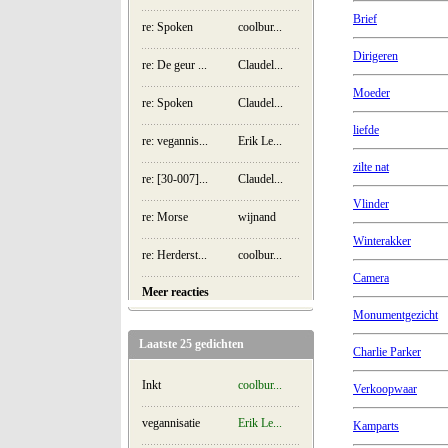
Brief
re: Spoken
coolbur...
Dirigeren
re: De geur ...
Claudel...
Moeder
re: Spoken
Claudel...
liefde
re: vegannis...
Erik Le...
zilte nat
re: [30-007]...
Claudel...
Vlinder
re: Morse
wijnand
Winterakker
re: Herderst...
coolbur...
Camera
Meer reacties
Monumentgezicht
Laatste 25 gedichten
Charlie Parker
Inkt
coolbur...
Verkoopwaar
vegannisatie
Erik Le...
Kamparts