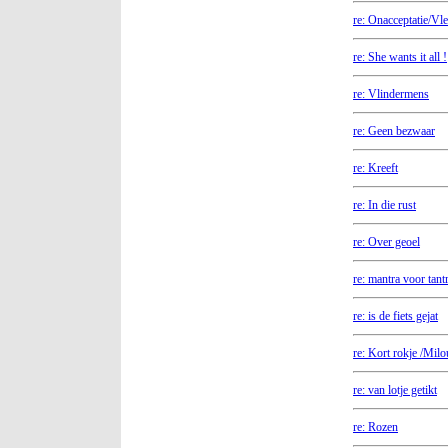
re: Onacceptatie/Vl
re: She wants it all !
re: Vlindermens
re: Geen bezwaar
re: Kreeft
re: In die rust
re: Over geoel
re: mantra voor tant
re: is de fiets gejat
re: Kort rokje /Milo
re: van lotje getikt
re: Rozen