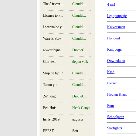
The African ...
Claudel...
4 mei
Licence to k...
Claudel...
Legopoppetje
I wanna be y...
Claudel...
Kikvorsman
Honderd
Waar is Stev...
Claudel...
Knipvogel
alweer bijna...
DiotheC...
Opwindauto
Con-text
degon valk
Kind
Stop de tijd !!
Claudel...
Fietsen
Tattoo you
Claudel...
Houten Klaas
Zo'n dag
DiotheC...
Pont
Een Huis
Henk Gruys
Schooljaren
herfst 2019
augusta
Starfighter
FEEST
Soit