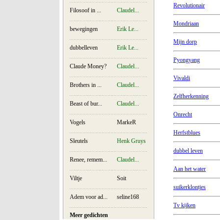
Revolutionair
Filosoof in ...
Claudel...
Mondriaan
bewegingen
Erik Le...
Mijn dorp
dubbelleven
Erik Le...
Pyongyang
Claude Money?
Claudel...
Vivaldi
Brothers in ...
Claudel...
Zelfherkenning
Beast of bur...
Claudel...
Onrecht
Vogels
MarkeR
Herfstblues
Sleutels
Henk Gruys
dubbel leven
Renee, remem...
Claudel...
Aan het water
Viltje
Soit
suikerklontjes
Adem voor ad...
seline168
Tv kijken
Meer gedichten