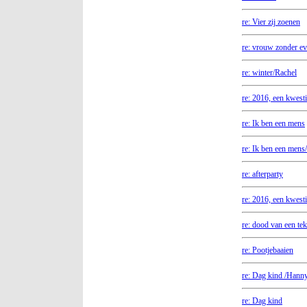
re: Vier zij zoenen
re: vrouw zonder ev
re: winter/Rachel
re: 2016, een kwest
re: Ik ben een mens
re: Ik ben een mens
re: afterparty
re: 2016, een kwest
re: dood van een tek
re: Pootjebaaien
re: Dag kind /Hann
re: Dag kind