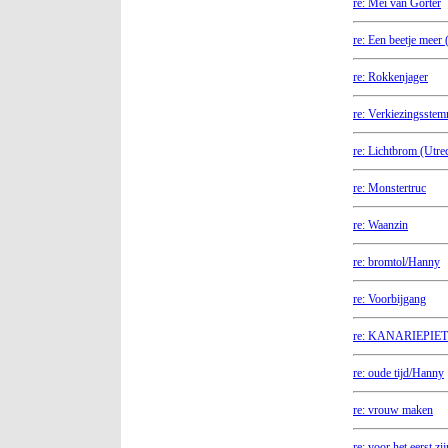
re: Mei van Gorter
re: Een beetje meer 
re: Rokkenjager
re: Verkiezingsste
re: Lichtbrom (Utrec
re: Monstertruc
re: Waanzin
re: bromtol/Hanny
re: Voorbijgang
re: KANARIEPIET
re: oude tijd/Hanny
re: vrouw maken
re: voor het eerst zi