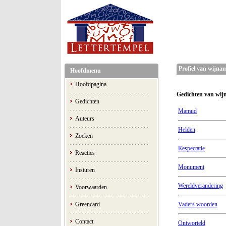
Profiel van wijna
Hoofdmenu
Hoofdpagina
Gedichten van wij
Gedichten
Mamud
Auteurs
Helden
Zoeken
Respectatie
Reacties
Monument
Insturen
Wereldverandering
Voorwaarden
Greencard
Vaders woorden
Contact
Ontworteld