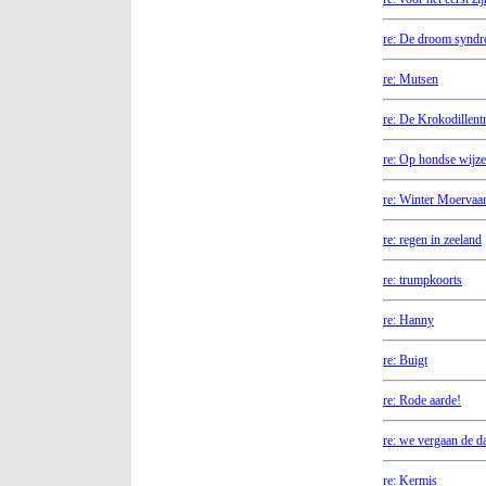
re: De droom synd
re: Mutsen
re: De Krokodillent
re: Op hondse wijze
re: Winter Moervaar
re: regen in zeeland
re: trumpkoorts
re: Hanny
re: Buigt
re: Rode aarde!
re: we vergaan de d
re: Kermis