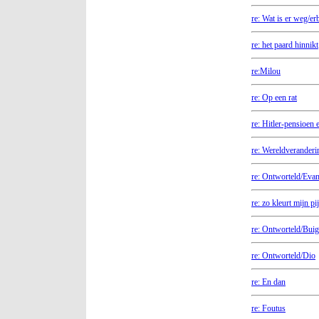
re: Wat is er weg/er
re: het paard hinnikt
re:Milou
re: Op een rat
re: Hitler-pensioen 
re: Wereldverander
re: Ontworteld/Eva
re: zo kleurt mijn pi
re: Ontworteld/Buig
re: Ontworteld/Dio
re: En dan
re: Foutus