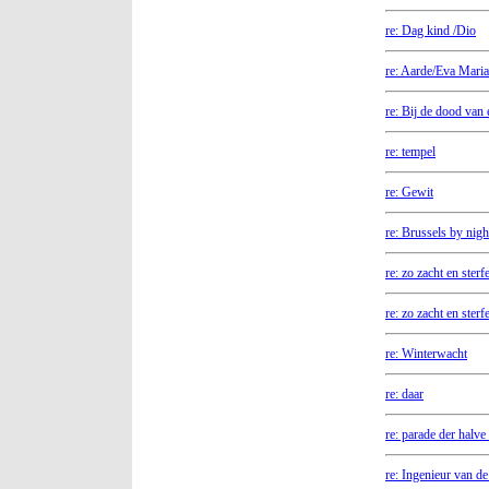
re: Dag kind /Dio
re: Aarde/Eva Maria
re: Bij de dood van 
re: tempel
re: Gewit
re: Brussels by nigh
re: zo zacht en sterfe
re: zo zacht en sterfe
re: Winterwacht
re: daar
re: parade der halve
re: Ingenieur van de