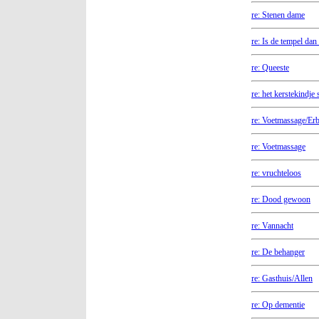
re: Stenen dame
re: Is de tempel dan
re: Queeste
re: het kerstekindje 
re: Voetmassage/Er
re: Voetmassage
re: vruchteloos
re: Dood gewoon
re: Vannacht
re: De behanger
re: Gasthuis/Allen
re: Op dementie