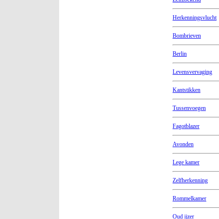
Herkenningsvlucht
Bombrieven
Berlin
Levensvervaging
Kantstikken
Tussenvoegen
Fagotblazer
Avonden
Lege kamer
Zelfherkenning
Rommelkamer
Oud ijzer