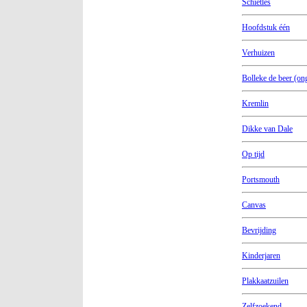
Schietles
Hoofdstuk één
Verhuizen
Bolleke de beer (on
Kremlin
Dikke van Dale
Op tijd
Portsmouth
Canvas
Bevrijding
Kinderjaren
Plakkaatzuilen
Zelfzoekend