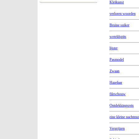
Kleikunst
verloren woorden
Bruine suiker
wereldspits
lijster
Pasmodel
Zwaan
Hazelaar
fileschouw
Ontdekkingsreis
eine kleine nachtmu
Vergrijzen