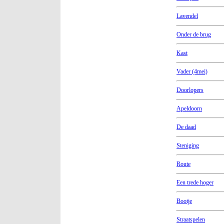
Lavendel
Onder de brug
Kast
Vader (4mei)
Doorlopers
Apeldoorn
De daad
Steniging
Route
Een trede hoger
Bootje
Straatspelen