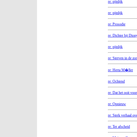
re: pijnlijk
re: pijnlijk
re: Prosodie
re: Dichter bij Dion
re: pijnlijk
re: Sterven in de zo
re: Herta M�ller
re: Ochtend
re: Dat het ooit voo
re: Opnieuw
re: Sterk verhaal ov
re: Ter afscheid