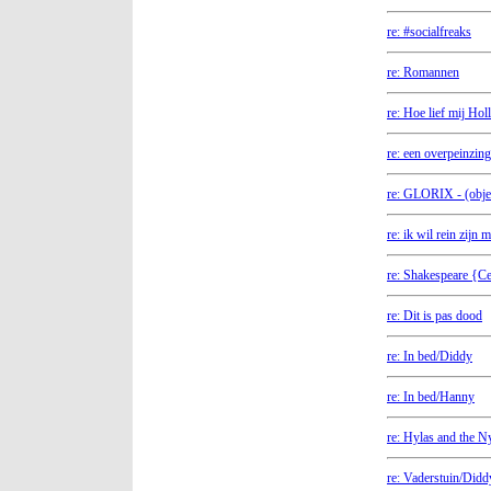
re: #socialfreaks
re: Romannen
re: Hoe lief mij Hol
re: een overpeinzing
re: GLORIX - (objec
re: ik wil rein zijn m
re: Shakespeare {C
re: Dit is pas dood
re: In bed/Diddy
re: In bed/Hanny
re: Hylas and the 
re: Vaderstuin/Didd