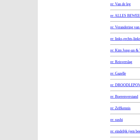
re: Van de leg
re: ALLES BEWEE
re: Verandering van 
re: links-rechts-link
re: Kim Jong-un &
re: Reisverslag
re: Gazelle
re: DROODLEPO
re: Boerenverstand
re: Zelfkennis
re: sushi
re: eindelijk (een be