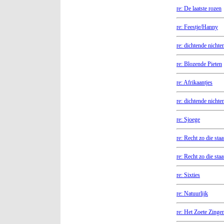
re: De laatste rozen
re: Feestje/Hanny
re: dichtende nichte
re: Blozende Pieten
re: Afrikaantjes
re: dichtende nicht
re: Sjoege
re: Recht zo die sta
re: Recht zo die sta
re: Sixties
re: Natuurlijk
re: Het Zoete Zinge