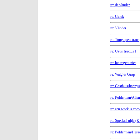
re: de vlinder
re: Geluk
re: Vlinder
re: Tunga penetrans
re: Usus fructus I
re: het regent niet
re: Walg & Gaap
re: Gasthuis/hanny/
re: Polderman/Allen
re: een week is zom
re: Speciaal uitje (K
re: Polderman/Herac