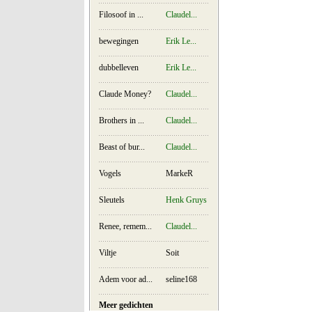
Filosoof in ...
Claudel...
bewegingen
Erik Le...
dubbelleven
Erik Le...
Claude Money?
Claudel...
Brothers in ...
Claudel...
Beast of bur...
Claudel...
Vogels
MarkeR
Sleutels
Henk Gruys
Renee, remem...
Claudel...
Viltje
Soit
Adem voor ad...
seline168
Meer gedichten