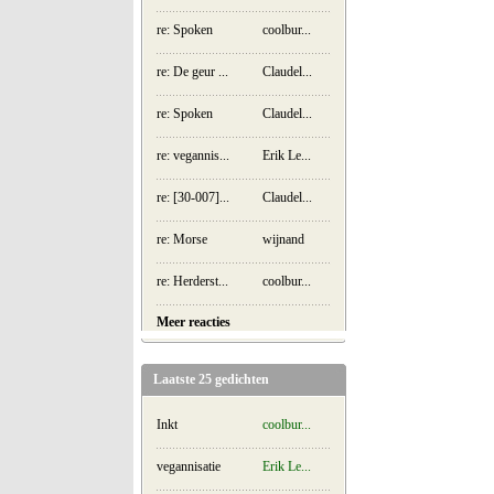
re: Spoken
coolbur...
re: De geur ...
Claudel...
re: Spoken
Claudel...
re: vegannis...
Erik Le...
re: [30-007]...
Claudel...
re: Morse
wijnand
re: Herderst...
coolbur...
Meer reacties
Laatste 25 gedichten
Inkt
coolbur...
vegannisatie
Erik Le...