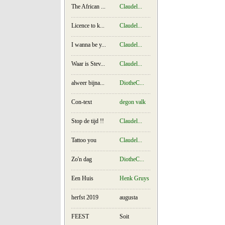
The African ...
Claudel...
Licence to k...
Claudel...
I wanna be y...
Claudel...
Waar is Stev...
Claudel...
alweer bijna...
DiotheC...
Con-text
degon valk
Stop de tijd !!
Claudel...
Tattoo you
Claudel...
Zo'n dag
DiotheC...
Een Huis
Henk Gruys
herfst 2019
augusta
FEEST
Soit