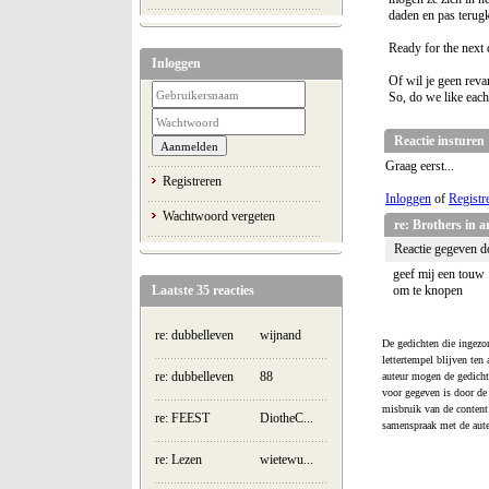
daden en pas terugk
Ready for the next
Inloggen
Of wil je geen rev
So, do we like each 
Reactie insturen
Graag eerst...
Registreren
Inloggen
of
Registr
Wachtwoord vergeten
re: Brothers in 
Reactie gegeven d
geef mij een touw
Laatste 35 reacties
om te knopen
re: dubbelleven
wijnand
De gedichten die ingezon
lettertempel blijven ten
re: dubbelleven
88
auteur mogen de gedicht
voor gegeven is door de 
misbruik van de content 
re: FEEST
DiotheC...
samenspraak met de aut
re: Lezen
wietewu...