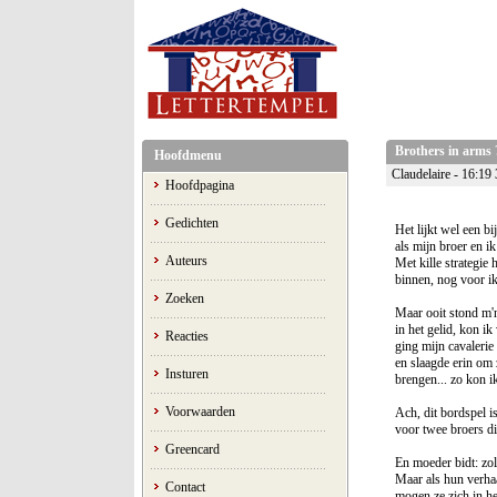
Brothers in arms 
Hoofdmenu
Claudelaire - 16:19
Hoofdpagina
Gedichten
Het lijkt wel een bi
als mijn broer en ik
Auteurs
Met kille strategie h
binnen, nog voor ik
Zoeken
Maar ooit stond m'n
in het gelid, kon ik
Reacties
ging mijn cavalerie 
en slaagde erin om z
Insturen
brengen... zo kon i
Voorwaarden
Ach, dit bordspel is
voor twee broers die
Greencard
En moeder bidt: zola
Maar als hun verha
Contact
mogen ze zich in h