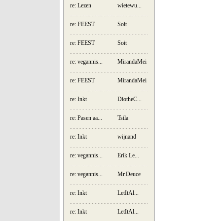
re: Lezen
wietewu...
re: FEEST
Soit
re: FEEST
Soit
re: vegannis...
MirandaMei
re: FEEST
MirandaMei
re: Inkt
DiotheC...
re: Pasen aa...
Tsila
re: Inkt
wijnand
re: vegannis...
Erik Le...
re: vegannis...
Mr.Deuce
re: Inkt
LetItAl...
re: Inkt
LetItAl...